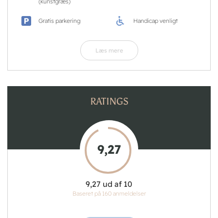
(kunstgræs)
Gratis parkering
Handicap venligt
Læs mere
RATINGS
9,27
9,27 ud af 10
Baseret på 160 anmeldelser