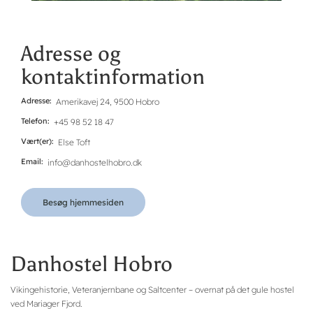
Adresse og
kontaktinformation
Adresse
Amerikavej 24, 9500 Hobro
Telefon
+45 98 52 18 47
Vært(er)
Else Toft
Email
info@danhostelhobro.dk
Besøg hjemmesiden
Danhostel Hobro
Vikingehistorie, Veteranjernbane og Saltcenter – overnat på det gule hostel
ved Mariager Fjord.