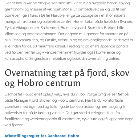
Her er naturskønne omgivelser med smuk natur, en hyggelig handelsby og
gastronomi og masser af vikingehistorie. Er det badevejr, så kig ud til den
børnevenlige strand i Øster Hurup eller gå på opdagelse i et af områdets
mange attraktioner og oplevelsescentre. Her er f.eks. både turbåden Svanen,
Fyrkat Vikingecenter, Saltcentret, Bramslevgaard, Bramslev Bakker, Lille
Vildmose og Veteranjernbanen. Der er gode muligheder for vandreture på
bl.a. Panoramaruten, og Onsild, Volstrup og de omkringliggende landsbyer er
alle inden for ca. 10 minutters kørsel. Fred og ro og et afslappende ophold
ved fjorden venter dig – vandrerhjemmet tilbyder også konference og
kursusophold. Se gæsteanmeldelser og book din overnatning online.
Overnatning tæt på fjord, skov
og Hobro centrum
Danhostel Hobro er et oplagt valg, hvis du vil bo i rolige omgivelser tæt på
både Mariager Fjord, skoven og Hobro centrum. Her får du komfortable
værelser med eget bad og toilet, gode fællesområder og nem adgang til
oplevelser for både børn og voksne. Det gør stedet velegnet til alt fra
familieferie og weekendophold til vandreture, cykelture og afslappende dage
ved fjorden.
Afbestillingsregler for Danhostel Hobro