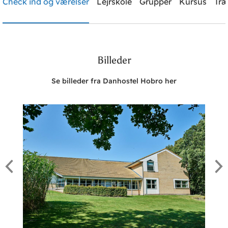
Check ind og værelser
Lejrskole
Grupper
Kursus
Træ
Brug for hjælp? Ring
+45 98 52 18 47
Billeder
Søg
Se billeder fra Danhostel Hobro her