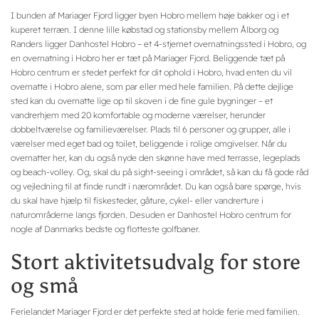
I bunden af Mariager Fjord ligger byen Hobro mellem høje bakker og i et
kuperet terræn. I denne lille købstad og stationsby mellem Ålborg og
Randers ligger Danhostel Hobro – et 4-stjernet overnatningssted i Hobro, og
en overnatning i Hobro her er tæt på Mariager Fjord. Beliggende tæt på
Hobro centrum er stedet perfekt for dit ophold i Hobro, hvad enten du vil
overnatte i Hobro alene, som par eller med hele familien. På dette dejlige
sted kan du overnatte lige op til skoven i de fine gule bygninger – et
vandrerhjem med 20 komfortable og moderne værelser, herunder
dobbeltværelse og familieværelser. Plads til 6 personer og grupper, alle i
værelser med eget bad og toilet, beliggende i rolige omgivelser. Når du
overnatter her, kan du også nyde den skønne have med terrasse, legeplads
og beach-volley. Og, skal du på sight-seeing i området, så kan du få gode råd
og vejledning til at finde rundt i nærområdet. Du kan også bare spørge, hvis
du skal have hjælp til fiskesteder, gåture, cykel- eller vandrerture i
naturområderne langs fjorden. Desuden er Danhostel Hobro centrum for
nogle af Danmarks bedste og flotteste golfbaner.
Stort aktivitetsudvalg for store
og små
Ferielandet Mariager Fjord er det perfekte sted at holde ferie med familien.