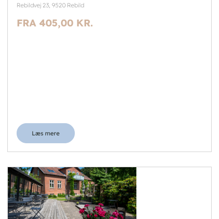
Rebildvej 23, 9520 Rebild
FRA 405,00 KR.
Læs mere