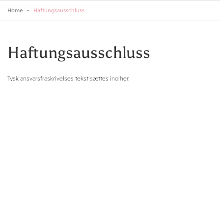
Skip
Home
Haftungsausschluss
to
main
content
Haftungsausschluss
Tysk ansvarsfraskrivelses tekst sættes ind her.