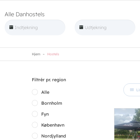
Skip
to
Alle Danhostels
main
content
Hjem
Hostels
Filtrér pr. region
Li
Alle
Bornholm
Fyn
København
Nordjylland