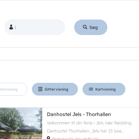
Søg
stevisning
Gittervisning
Kortvisning
Danhostel Jels - Thorhallen
Velkommen til din ferie i Jels nær Rødding
Danhostel Thorhallen, Jels har 15 lyse...
Ørstedvej 10, Jels, 6630 Jels