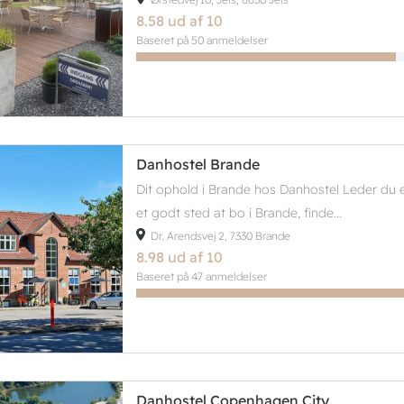
8.58 ud af 10
Baseret på 50 anmeldelser
Danhostel Brande
Dit ophold i Brande hos Danhostel Leder du e
et godt sted at bo i Brande, finde...
Dr. Arendsvej 2, 7330 Brande
8.98 ud af 10
Baseret på 47 anmeldelser
Danhostel Copenhagen City