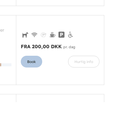
ver
FRA 200,00 DKK
pr. dag
Book
Hurtig info
et
FRA 400,00 DKK
pr. dag