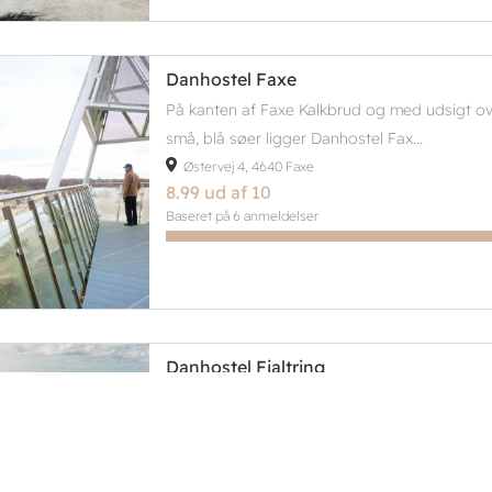
Danhostel Faxe
På kanten af Faxe Kalkbrud og med udsigt o
små, blå søer ligger Danhostel Fax...
Østervej 4, 4640 Faxe
8.99 ud af 10
Baseret på 6 anmeldelser
Danhostel Fjaltring
Danhostel Fjaltring – Med udsigt til Vesterhav
Danmarks mindste vandrerhjem med...
Vestermøllevej 7, 7620 Lemvig
9.28 ud af 10