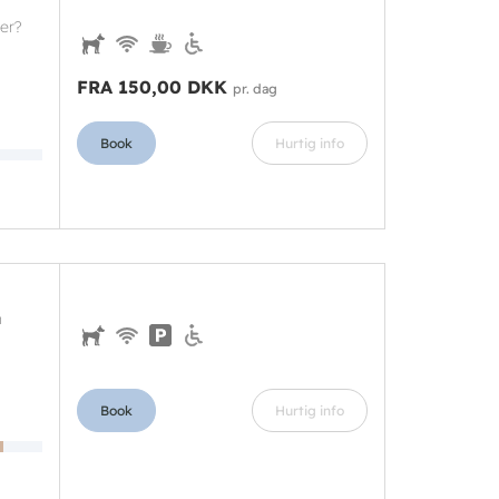
ker?
FRA 150,00 DKK
pr. dag
Book
Hurtig info
n
Book
Hurtig info