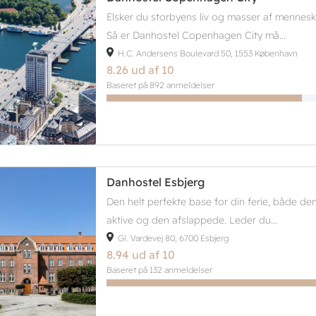
Elsker du storbyens liv og masser af mennes
Så er Danhostel Copenhagen City må...
H.C. Andersens Boulevard 50, 1553 København
8.26 ud af 10
Baseret på 892 anmeldelser
Danhostel Esbjerg
Den helt perfekte base for din ferie, både de
aktive og den afslappede. Leder du...
Gl. Vardevej 80, 6700 Esbjerg
8.94 ud af 10
Baseret på 132 anmeldelser