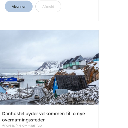
Abonner
Afmeld
Danhostel byder velkommen til to nye
overnatningssteder
Andreas Mielow Haastrup