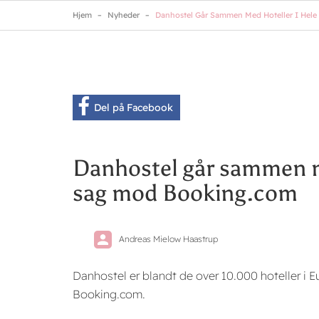
Skip
Hjem
Nyheder
Danhostel Går Sammen Med Hoteller I Hel
to
main
content
Del på Facebook
Danhostel går sammen me
sag mod Booking.com
Andreas Mielow Haastrup
Danhostel er blandt de over 10.000 hoteller i Eu
Booking.com.