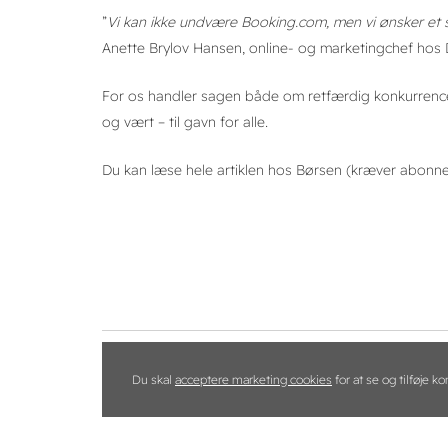
”
Vi kan ikke undvære Booking.com, men vi ønsker et sa
Anette Brylov Hansen, online- og marketingchef hos 
For os handler sagen både om retfærdig konkurrence
og vært – til gavn for alle.
Du kan læse hele artiklen hos Børsen (kræver abon
Du skal
acceptere marketing cookies
for at se og tilføje 