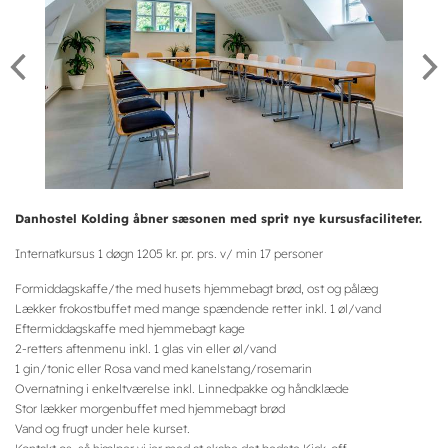
Danhostel Kolding åbner sæsonen med sprit nye kursusfaciliteter.
Internatkursus 1 døgn 1205 kr. pr. prs. v/ min 17 personer
Formiddagskaffe/the med husets hjemmebagt brød, ost og pålæg
Lækker frokostbuffet med mange spændende retter inkl. 1 øl/vand
Eftermiddagskaffe med hjemmebagt kage
2-retters aftenmenu inkl. 1 glas vin eller øl/vand
1 gin/tonic eller Rosa vand med kanelstang/rosemarin
Overnatning i enkeltværelse inkl. Linnedpakke og håndklæde
Stor lækker morgenbuffet med hjemmebagt brød
Vand og frugt under hele kurset.