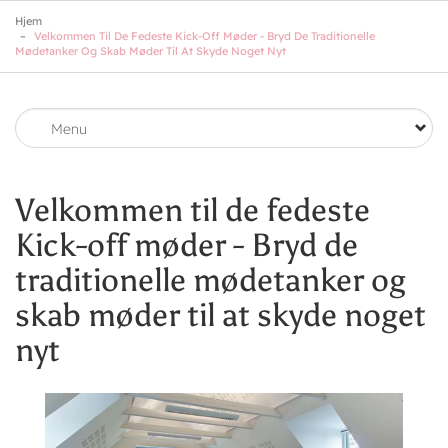
Skip
Hjem
to
Velkommen Til De Fedeste Kick-Off Møder - Bryd De Traditionelle
main
Mødetanker Og Skab Møder Til At Skyde Noget Nyt
content
Menu
Velkommen til de fedeste
Kick-off møder - Bryd de
traditionelle mødetanker og
skab møder til at skyde noget
nyt