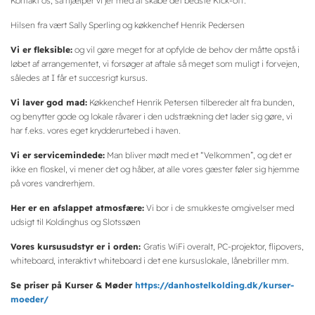
Kontakt os, så hjælper vi jer med at skabe det bedste Kick-off.
Hilsen fra vært Sally Sperling og køkkenchef Henrik Pedersen
Vi er fleksible:
og vil gøre meget for at opfylde de behov der måtte opstå i
løbet af arrangementet, vi forsøger at aftale så meget som muligt i forvejen,
således at I får et succesrigt kursus.
Vi laver god mad:
Køkkenchef Henrik Petersen tilbereder alt fra bunden,
og benytter gode og lokale råvarer i den udstrækning det lader sig gøre, vi
har f.eks. vores eget krydderurtebed i haven.
Vi er servicemindede:
Man bliver mødt med et “Velkommen”, og det er
ikke en floskel, vi mener det og håber, at alle vores gæster føler sig hjemme
på vores vandrerhjem.
Her er en afslappet atmosfære:
Vi bor i de smukkeste omgivelser med
udsigt til Koldinghus og Slotssøen
Vores kursusudstyr er i orden:
Gratis WiFi overalt, PC-projektor, flipovers,
whiteboard, interaktivt whiteboard i det ene kursuslokale, lånebriller mm.
Se priser på Kurser & Møder
https://danhostelkolding.dk/kurser-
moeder/