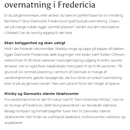
overnatning i Fredericia
Er du på gennemrejse, eller ønsker du bare en perfekt base for en minderig
familietur? Så er Danhostel Fredericia et godt bud på overnatning. I byen,
der på mange måder ligger centralt placeret i landet ved det naturskønne
Lillebælt, har du nemlig adgang til det hele.
Skøn beliggenhed og skøn udsigt
Midt i det fredede naturområde, Madsby-enge og oppe på toppen af bakken,
ligger Danhostel Fredericias røde bygninger. Her byder vært Torben Ottesen
velkommen til 30 store værelser med eget bad og udgang til enten sø eller
terrasse. Her er også flere mødelokaler med plads til op til 86 personer. På
grund af sin centrale placering i centrum af Danmark er mange af
vandrerhjemmets gæster besøgende, der kun bliver en enkelt overnatning
eller to på vej gennem landet. Men selv på kort tid er der meget at opleve.
Miniby og Danmarks største idrætscenter
Fra vandrerhjemmet er der frit udsyn ned til ”Den Historiske Miniby”, som er
en tro kopi af Fredericia i 1849 blot præsenteret i en tiendedel størrelse.
Besøg minibyen og fortsæt bagefter turen hen til Danmarks største
idrætscenter. Her finder du subtropisk badeland, motionscenter, wellness og
skydebaner.