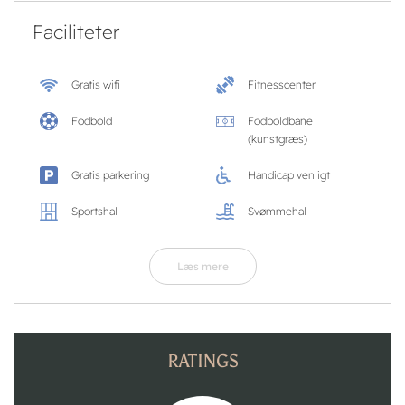
Faciliteter
Gratis wifi
Fitnesscenter
Fodbold
Fodboldbane
(kunstgræs)
Gratis parkering
Handicap venligt
Sportshal
Svømmehal
Læs mere
RATINGS