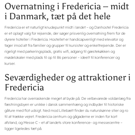
Overnatning i Fredericia – midt
i Danmark, tæt på det hele
Fredericia er et naturligt knudepunkt midt i landet – og Danhostel Fredericia
er et oplagt valg for rejsende, der søger prisvenlig overnatning frem for de
dyrere hoteller i Fredericia. Hostellet er handicapvenligt med elevator og
tager imod alt fra familier og grupper til kursister og enkeltrejsende. Der er
rigeligt med parkeringsplads, gratis wifi, adgang til gæstekøkken og
mødelokaler med plads til op til 86 personer – ideelt til konferencer og
kurser.
Seværdigheder og attraktioner i
Fredericia
Fredericia har overraskende meget at byde på. De velbevarede voldanlæg fra
fæstningsbyen er unikke i dansk sammenhæng og indbyder til historiske
gåture med flot udsigt. Ned mod Lillebælt finder du naturskønne stier og ro
til at trække vejret. Fredericia centrum og gågaderne er inden for kort
afstand, og Messe C – et af landets store konference- og messecentre –
ligger ligeledes tæt på.