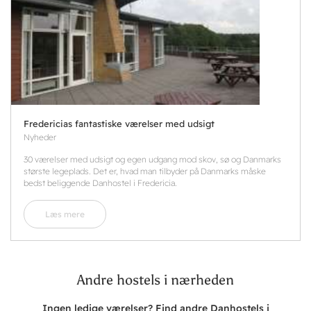
Fredericias fantastiske værelser med udsigt
Nyheder
30 værelser med udsigt og egen udgang mod skov, sø og Danmarks
største legeplads. Det er, hvad man tilbyder på Danmarks måske
bedst beliggende Danhostel i Fredericia.
Læs mere
Andre hostels i nærheden
Ingen ledige værelser? Find andre Danhostels i