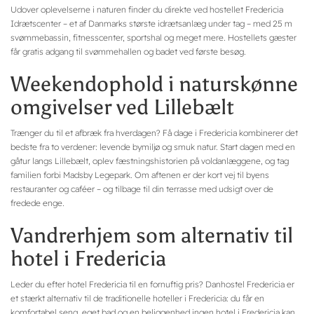
Udover oplevelserne i naturen finder du direkte ved hostellet Fredericia
Idrætscenter – et af Danmarks største idrætsanlæg under tag – med 25 m
svømmebassin, fitnesscenter, sportshal og meget mere. Hostellets gæster
får gratis adgang til svømmehallen og badet ved første besøg.
Weekendophold i naturskønne
omgivelser ved Lillebælt
Trænger du til et afbræk fra hverdagen? Få dage i Fredericia kombinerer det
bedste fra to verdener: levende bymiljø og smuk natur. Start dagen med en
gåtur langs Lillebælt, oplev fæstningshistorien på voldanlæggene, og tag
familien forbi Madsby Legepark. Om aftenen er der kort vej til byens
restauranter og caféer – og tilbage til din terrasse med udsigt over de
fredede enge.
Vandrerhjem som alternativ til
hotel i Fredericia
Leder du efter hotel Fredericia til en fornuftig pris? Danhostel Fredericia er
et stærkt alternativ til de traditionelle hoteller i Fredericia: du får en
komfortabel seng, eget bad og en beliggenhed ingen hotel i Fredericia kan