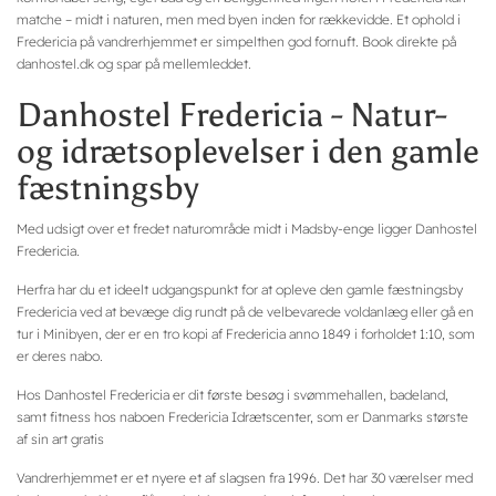
matche – midt i naturen, men med byen inden for rækkevidde. Et ophold i
Fredericia på vandrerhjemmet er simpelthen god fornuft. Book direkte på
danhostel.dk og spar på mellemleddet.
Danhostel Fredericia - Natur-
og idrætsoplevelser i den gamle
fæstningsby
Med udsigt over et fredet naturområde midt i Madsby-enge ligger Danhostel
Fredericia.
Herfra har du et ideelt udgangspunkt for at opleve den gamle fæstningsby
Fredericia ved at bevæge dig rundt på de velbevarede voldanlæg eller gå en
tur i Minibyen, der er en tro kopi af Fredericia anno 1849 i forholdet 1:10, som
er deres nabo.
Hos Danhostel Fredericia er dit første besøg i svømmehallen, badeland,
samt fitness hos naboen Fredericia Idrætscenter, som er Danmarks største
af sin art gratis
Vandrerhjemmet er et nyere et af slagsen fra 1996. Det har 30 værelser med