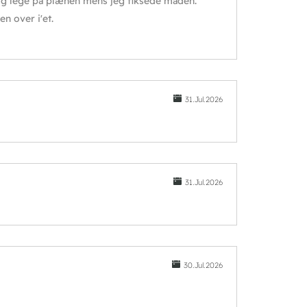
 og lege på plænen mens jeg fiksede maden.
n over i'et.
31.Jul.2026
31.Jul.2026
30.Jul.2026