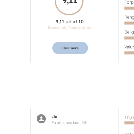
9,11
Forp
Reng
9,11 ud af 10
Baseret på 47 anmeldelser
Beli
Valu
Læs mere
Cia
10,0
Familie med børn, DK