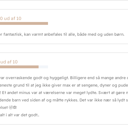
0 ud af 10
r fantastisk, kan varmt anbefales til alle, både med og uden børn.
 ud af 10
var overraskende godt og hyggeligt. Billigere end så mange andre 
eneste grund til at jeg ikke giver max er at sengene, dyner og pud
! Et andet minus var at værelserne var meget lydte. Svært at gøre 
ende barn ved siden af og måtte rykkes. Det var ikke nær så lydt s
lset 🤣🙈
lt i alt var det godt..