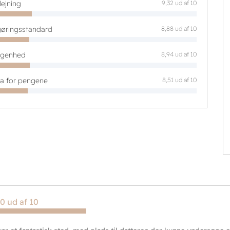
lejning
9,32 ud af 10
øringsstandard
8,88 ud af 10
ggenhed
8,94 ud af 10
ta for pengene
8,51 ud af 10
0 ud af 10