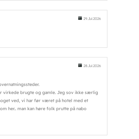
29.Jul.2026
28.Jul.2026
overnatningssteder.
er virkede brugte og gamle. Jeg sov ikke særlig
noget ved, vi har før været på hotel med et
om her.. man kan høre folk prutte på nabo