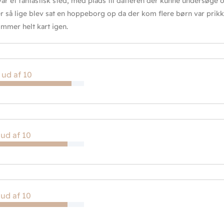
var et fantastisk sted, med plads til datteren der kunne undersøge
er så lige blev sat en hoppeborg op da der kom flere børn var prikke
ommer helt kart igen.
 ud af 10
 ud af 10
 ud af 10