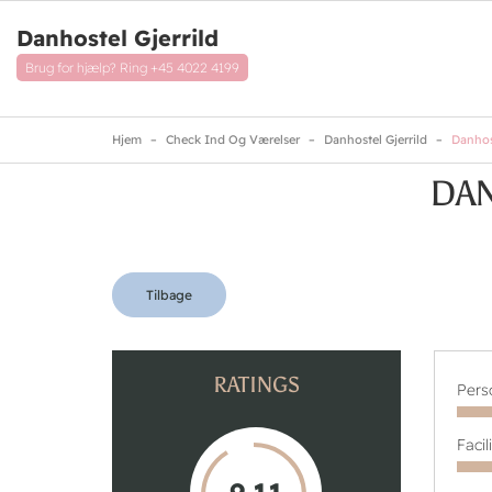
Skip
to
Danhostel Gjerrild
main
content
Brug for hjælp? Ring
+45 4022 4199
Hjem
Check Ind Og Værelser
Danhostel Gjerrild
Danhost
DAN
Tilbage
RATINGS
Pers
Facil