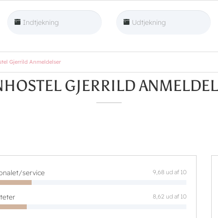
el Gjerrild Anmeldelser
HOSTEL GJERRILD ANMELDE
onalet/service
9,68 ud af 10
iteter
8,62 ud af 10