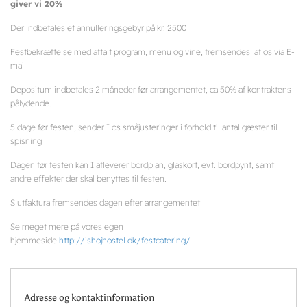
giver vi 20%
Der indbetales et annulleringsgebyr på kr. 2500
Festbekræftelse med aftalt program, menu og vine, fremsendes af os via E-
mail
Depositum indbetales 2 måneder før arrangementet, ca 50% af kontraktens
pålydende.
5 dage før festen, sender I os småjusteringer i forhold til antal gæster til
spisning
Dagen før festen kan I afleverer bordplan, glaskort, evt. bordpynt, samt
andre effekter der skal benyttes til festen.
Slutfaktura fremsendes dagen efter arrangementet
Se meget mere på vores egen
hjemmeside
http://ishojhostel.dk/festcatering/
Adresse og kontaktinformation