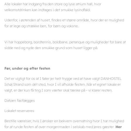
Alle lokaler har indgang fra den store og lyse atrium hall, hvor
velkomstdrinken kan indtages i det smukke lysindfald.
Udenfor, i østenden af huset, findes et større område, hvor der er mulighed
for at lege og strække ben, for børn og voksne.
Vi har hoppeborg, bordtennis, boldbane, petanque og muligheder for bare at
sidde ned og nyde den smukke grund som huset ligger på.
Før, under og efter festen
Det er vigtigt for os at I føler jer helt trygge ved at have valgt DANHOSTEL
Ishøj Strand som dét sted, hvor I vil afholde festen. Når et egnet lokale er
valgt, er der kun få ting I som værter skal tænke på - vi klarer resten.
Datoen fastlægges
Lokalet reserveres
Bestille værelser, hvis I ønsker en bekvem overnatning hvor I har mulighed
for at runde festen af over morgenmaden i selskab med jeres gæster
Her