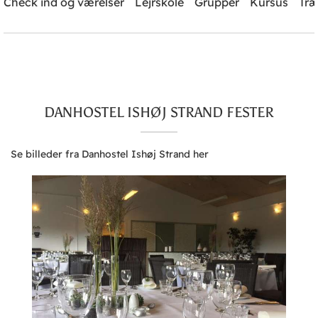
Check ind og værelser
Lejrskole
Grupper
Kursus
Træ
Brug for hjælp? Ring
+45 4353 5015
Søg
DANHOSTEL ISHØJ STRAND FESTER
Se billeder fra Danhostel Ishøj Strand her