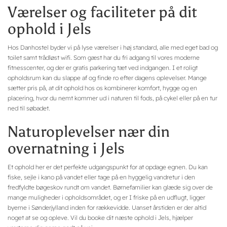
Værelser og faciliteter på dit
ophold i Jels
Hos Danhostel byder vi på lyse værelser i høj standard, alle med eget bad og
toilet samt trådløst wifi. Som gæst har du fri adgang til vores moderne
fitnesscenter, og der er gratis parkering tæt ved indgangen. I et roligt
opholdsrum kan du slappe af og finde ro efter dagens oplevelser. Mange
sætter pris på, at dit ophold hos os kombinerer komfort, hygge og en
placering, hvor du nemt kommer ud i naturen til fods, på cykel eller på en tur
ned til søbadet.
Naturoplevelser nær din
overnatning i Jels
Et ophold her er det perfekte udgangspunkt for at opdage egnen. Du kan
fiske, sejle i kano på vandet eller tage på en hyggelig vandretur i den
fredfyldte bøgeskov rundt om vandet. Børnefamilier kan glæde sig over de
mange muligheder i opholdsområdet, og er I friske på en udflugt, ligger
byerne i Sønderjylland inden for rækkevidde. Uanset årstiden er der altid
noget at se og opleve. Vil du booke dit næste ophold i Jels, hjælper