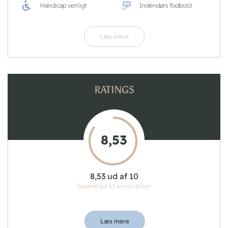
Handicap venligt
Indendørs fodbold
Læs mere
RATINGS
8,53
8,53 ud af 10
Baseret på 53 anmeldelser
Læs mere