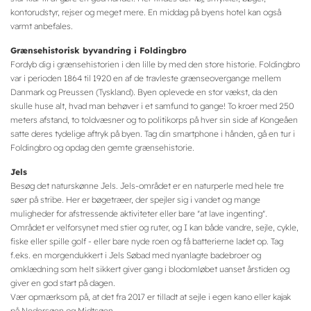
kontorudstyr, rejser og meget mere. En middag på byens hotel kan også
varmt anbefales.
Grænsehistorisk byvandring i Foldingbro
Fordyb dig i grænsehistorien i den lille by med den store historie. Foldingbro
var i perioden 1864 til 1920 en af de travleste grænseovergange mellem
Danmark og Preussen (Tyskland). Byen oplevede en stor vækst, da den
skulle huse alt, hvad man behøver i et samfund to gange! To kroer med 250
meters afstand, to toldvæsner og to politikorps på hver sin side af Kongeåen
satte deres tydelige aftryk på byen. Tag din smartphone i hånden, gå en tur i
Foldingbro og opdag den gemte grænsehistorie.
Jels
Besøg det naturskønne Jels. Jels-området er en naturperle med hele tre
søer på stribe. Her er bøgetræer, der spejler sig i vandet og mange
muligheder for afstressende aktiviteter eller bare "at lave ingenting".
Området er velforsynet med stier og ruter, og I kan både vandre, sejle, cykle,
fiske eller spille golf - eller bare nyde roen og få batterierne ladet op. Tag
f.eks. en morgendukkert i Jels Søbad med nyanlagte badebroer og
omklædning som helt sikkert giver gang i blodomløbet uanset årstiden og
giver en god start på dagen.
Vær opmærksom på, at det fra 2017 er tilladt at sejle i egen kano eller kajak
på Nedersøen og Midtsøen.