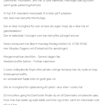
Danhostel Thorhallen, Jels har 15 lyse værelser, med eget bad og toilet,
samt gode parkeringsforhold.
Vi har 3 El-standere med plads til 6 biler på P-pladsen.
Her skal man benytte Monta App.
Der er ikke mulighed for selv at lave din egen mad, da vi ikke har et
gæstekøkken!
Der er køleskab i loungen som kan benyttes på eget ansvar.
Vores restaurant har åbent mandag-fredag mellem kl. 17:00-19:00.
Her tilbydes Dagens ret (Forbehold for ændringer)
Morgenmad kan bestilles - Senest dagen før.
Weekend efter behov - Forhør nærmere
I vores indbydende foyer eller på den solrige terrasse kan du nyde en kop
friskkværnet kaffe,
en velskænket fadøl eller et godt glas vin.
Der er mulighed for opbevaring af cykler i skur eller i vores hal.
10 minutters gang fra Danhostel finder du en af Danmarks smukkeste søer,
hvor man kan bade og sejle både sommer og vinter, samt en naturskøn rute
på ca 4 km,