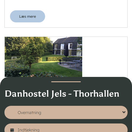
Læs mere
Danhostel Kolding
Danhostel Jels - Thorhallen
Ørnsborgvej 10, 6000 Kolding
FRA 215,00 KR.