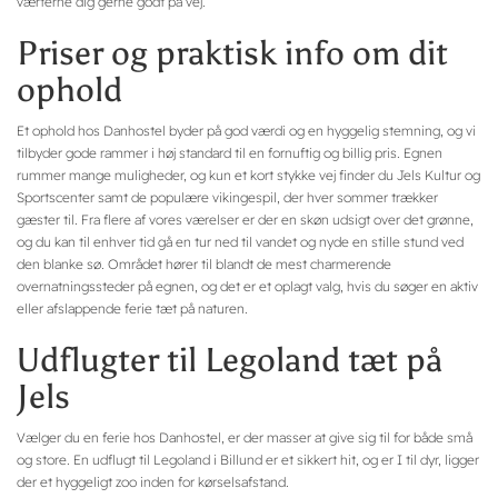
værterne dig gerne godt på vej.
Priser og praktisk info om dit
ophold
Et ophold hos Danhostel byder på god værdi og en hyggelig stemning, og vi
tilbyder gode rammer i høj standard til en fornuftig og billig pris. Egnen
rummer mange muligheder, og kun et kort stykke vej finder du Jels Kultur og
Sportscenter samt de populære vikingespil, der hver sommer trækker
gæster til. Fra flere af vores værelser er der en skøn udsigt over det grønne,
og du kan til enhver tid gå en tur ned til vandet og nyde en stille stund ved
den blanke sø. Området hører til blandt de mest charmerende
overnatningssteder på egnen, og det er et oplagt valg, hvis du søger en aktiv
eller afslappende ferie tæt på naturen.
Udflugter til Legoland tæt på
Jels
Vælger du en ferie hos Danhostel, er der masser at give sig til for både små
og store. En udflugt til Legoland i Billund er et sikkert hit, og er I til dyr, ligger
der et hyggeligt zoo inden for kørselsafstand.