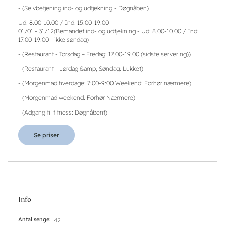
-
(
Selvbetjening ind- og udtjekning - Døgnåben
)
Ud: 8.00-10.00 / Ind: 15.00-19.00
01/01
-
31/12
(
Bemandet ind- og udtjekning - Ud: 8.00-10.00 / Ind:
17.00-19.00 - ikke søndag
)
-
(
Restaurant - Torsdag – Fredag: 17.00-19.00 (sidste servering)
)
-
(
Restaurant - Lørdag &amp; Søndag: Lukket
)
-
(
Morgenmad hverdage: 7:00-9:00 Weekend: Forhør nærmere
)
-
(
Morgenmad weekend: Forhør Nærmere
)
-
(
Adgang til fitness: Døgnåbent
)
Se priser
Info
Antal senge
42