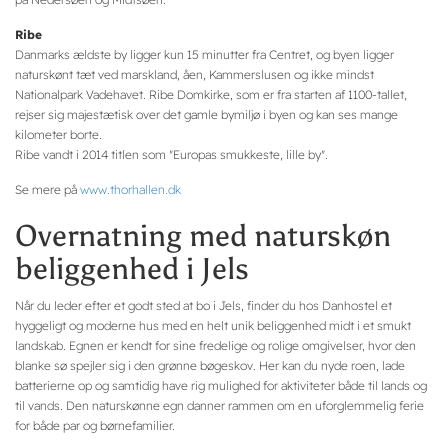
Ribe
Danmarks ældste by ligger kun 15 minutter fra Centret, og byen ligger
naturskønt tæt ved marskland, åen, Kammerslusen og ikke mindst
Nationalpark Vadehavet. Ribe Domkirke, som er fra starten af 1100-tallet,
rejser sig majestætisk over det gamle bymiljø i byen og kan ses mange
kilometer borte.
Ribe vandt i 2014 titlen som "Europas smukkeste, lille by".
Se mere på
www.thorhallen.dk
Overnatning med naturskøn
beliggenhed i Jels
Når du leder efter et godt sted at bo i Jels, finder du hos Danhostel et
hyggeligt og moderne hus med en helt unik beliggenhed midt i et smukt
landskab. Egnen er kendt for sine fredelige og rolige omgivelser, hvor den
blanke sø spejler sig i den grønne bøgeskov. Her kan du nyde roen, lade
batterierne op og samtidig have rig mulighed for aktiviteter både til lands og
til vands. Den naturskønne egn danner rammen om en uforglemmelig ferie
for både par og børnefamilier.