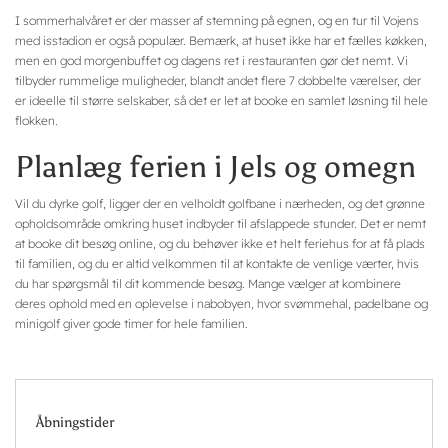
I sommerhalvåret er der masser af stemning på egnen, og en tur til Vojens
med isstadion er også populær. Bemærk, at huset ikke har et fælles køkken,
men en god morgenbuffet og dagens ret i restauranten gør det nemt. Vi
tilbyder rummelige muligheder, blandt andet flere 7 dobbelte værelser, der
er ideelle til større selskaber, så det er let at booke en samlet løsning til hele
flokken.
Planlæg ferien i Jels og omegn
Vil du dyrke golf, ligger der en velholdt golfbane i nærheden, og det grønne
opholdsområde omkring huset indbyder til afslappede stunder. Det er nemt
at booke dit besøg online, og du behøver ikke et helt feriehus for at få plads
til familien, og du er altid velkommen til at kontakte de venlige værter, hvis
du har spørgsmål til dit kommende besøg. Mange vælger at kombinere
deres ophold med en oplevelse i nabobyen, hvor svømmehal, padelbane og
minigolf giver gode timer for hele familien.
Åbningstider