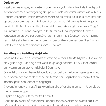
Oplevelser
Højskolernes vugge, Kongeåens grænseland, oldtidens trafikale knudepunkt,
Københavnernes plantager og skulpturen Trold der vejrer kristenkød af Niels
Hansen Jacobsen. Vejen-området byder på en række unikke kulturhistoriske
oplevelser, som tegner et billede af en egn med virketrang, holdninger og
handlekraft. Åer, hede sletter, tunneldale, bøgeskov og blanke søer. Tag på
tur i naturen - til bens, på cykel eller til vands. Find inspiration til aktive
feriedage og oplevelser ude såvel som inde, stille såvel som action. Dette
kan måske ske henover den store morgenbuffet, som kan bestilles i vores
Café Goma og som serveres i vores Bio Café.
Rødding og Rødding Højskole
Rødding Højskole er Danmarks ældste og verdens første højskole. Højskolen
blev grundlagt i 1844 og efter vanskelige år genåbnet i 1920. Siden da har
den været en de større højskoler i Danmark.
Oprindeligt var den herredsfogedgård, og det gamle bygningsmiljø er med
held bevaret gennem de mange års fornyelser. Højskolen er omgivet af en
stor flot park, som der er fri adgang til.
Indvendig rundvisning af højskolen kan ske efter aftale og kun i forbindelse
med større grupper.
Højskolen ligger 300 meter fra Centret.
Rødding by byder på mange muligheder for oplevelser, og byens butikker
står klar til at gøre en god handel. Her findes der tøj, smykker, bøger,