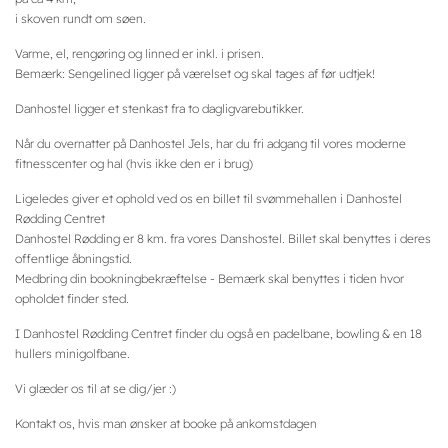
i skoven rundt om søen.
Varme, el, rengøring og linned er inkl. i prisen.
Bemærk: Sengelined ligger på værelset og skal tages af før udtjek!
Danhostel ligger et stenkast fra to dagligvarebutikker.
Når du overnatter på Danhostel Jels, har du fri adgang til vores moderne
fitnesscenter og hal (hvis ikke den er i brug)
Ligeledes giver et ophold ved os en billet til svømmehallen i Danhostel
Rødding Centret
Danhostel Rødding er 8 km. fra vores Danshostel. Billet skal benyttes i deres
offentlige åbningstid.
Medbring din bookningbekræftelse - Bemærk skal benyttes i tiden hvor
opholdet finder sted.
I Danhostel Rødding Centret finder du også en padelbane, bowling & en 18
hullers minigolfbane.
Vi glæder os til at se dig/jer :)
Kontakt os, hvis man ønsker at booke på ankomstdagen