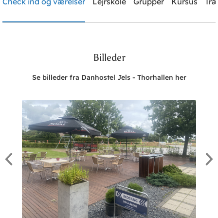
Check ind og værelser
Lejrskole
Grupper
Kursus
Træ
Brug for hjælp? Ring
74552869
Billeder
Søg
Se billeder fra Danhostel Jels - Thorhallen her