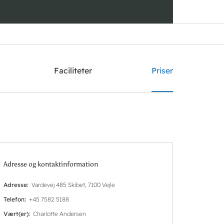
Søg
Faciliteter
Priser
Adresse og kontaktinformation
Adresse
Vardevej 485 Skibet, 7100 Vejle
Telefon
+45 7582 5188
Vært(er)
Charlotte Andersen