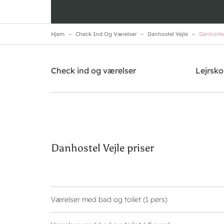
Hjem
Check Ind Og Værelser
Danhostel Vejle
Danhostel 
Danhostel Vejle
Brug for hjælp? Ring
+45 7582 5188
Check ind og værelser
Lejrsko
Danhostel Vejle priser
Værelser med bad og toilet (1 pers)