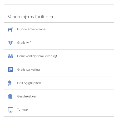
Vandrerhjems faciliteter
Hunde er velkomne
Gratis wifi
Børnevenligt/familievenligt
Gratis parkering
Grill og grillplads
Gæstekøkken
Tv-stue