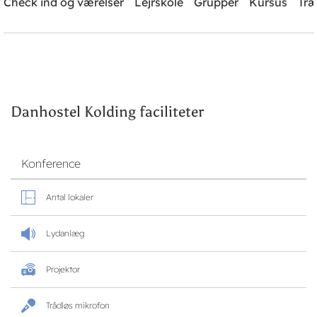
Check ind og værelser
Lejrskole
Grupper
Kursus
Træ
Brug for hjælp? Ring
+45 7550 9140
Søg
Danhostel Kolding faciliteter
Konference
Antal lokaler
Lydanlæg
Projektor
Trådløs mikrofon