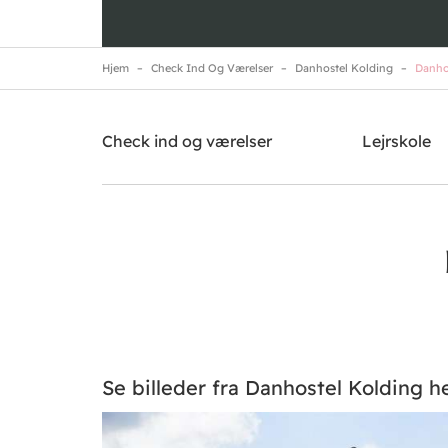
Hjem
Check Ind Og Værelser
Danhostel Kolding
Danhos
Danhostel Kolding
Brug for hjælp? Ring
+45 7550 9140
Check ind og værelser
Lejrskole
Se billeder fra Danhostel Kolding h