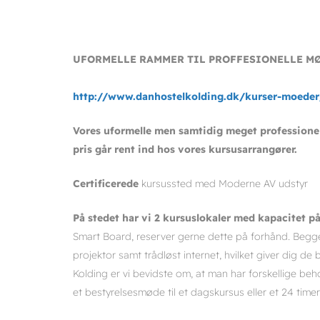
UFORMELLE RAMMER TIL
PROFFESIONELLE M
http://www.danhostelkolding.dk/kurser-moeder
Vores uformelle men samtidig meget professionel
pris går rent ind hos vores kursusarrangører.
Certificerede
kursussted med Moderne AV udstyr
På stedet har vi 2 k
ursus
lokaler med kapacitet på
Smart Board, reserver gerne dette på forhånd. Begge
projektor samt trådløst internet, hvilket giver dig d
Kolding er vi bevidste om, at man har forskellige beh
et bestyrelsesmøde til et dagskursus eller et 24 tim