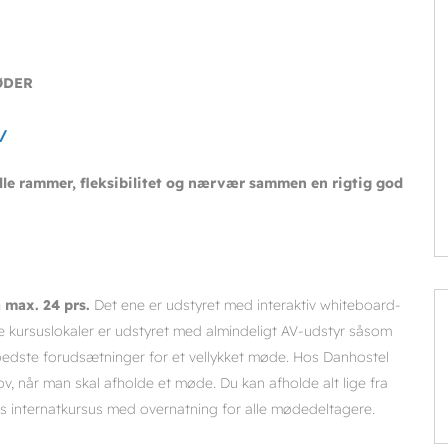
ØDER
/
le rammer, fleksibilitet og nærvær sammen en rigtig god
 max. 24 prs.
Det ene er udstyret med interaktiv whiteboard-
 kursuslokaler er udstyret med almindeligt AV-udstyr såsom
e bedste forudsætninger for et vellykket møde. Hos Danhostel
ov, når man skal afholde et møde. Du kan afholde alt lige fra
ers internatkursus med overnatning for alle mødedeltagere.