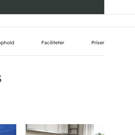
Send mig et tilbud
ophold
Faciliteter
Priser
S