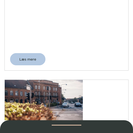
Læs mere
Danhostel Svendborg