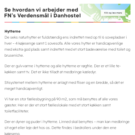
Hytterne
De seks naturhytter er fuldstændig ens indrettet med op til 6 sovepladser i
hver – 4 køjesenge samt 1 sovesofa. Alle vores hytter er handicapvenlige
med ekstra god plads samt indrettet med et stort badeværelse med toilet og
bruseniche.
Der er gulvvarme i hytterne og alle hytterne er røgfrie. Der er et lille te-
køkken samt tv. Det er ikke tilladt at medbringe kæledyr.
Stisystemet mellem hytterne er anlagt med fliser og en bredde, så det er
meget handicapvenligt.
Vi har en stor fællesbygning på 90 m2, som må benyttes af alle vores
gæster. Her er der et stort fælleslokale med et stort køkken samt
toiletfaciliteter.
Der er dyner og puder i hytterne. Linned skal benyttes – man kan medbringe
sit eget eller leje det hos os. Dette findes i bedrollers under den ene
køjeseng.