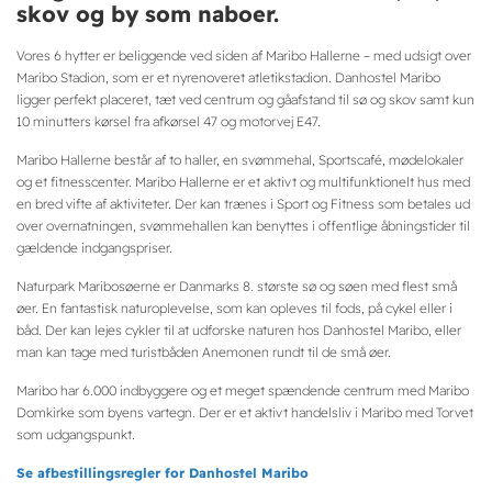
skov og by som naboer.
Vores 6 hytter er beliggende ved siden af Maribo Hallerne – med udsigt over
Maribo Stadion, som er et nyrenoveret atletikstadion. Danhostel Maribo
ligger perfekt placeret, tæt ved centrum og gåafstand til sø og skov samt kun
10 minutters kørsel fra afkørsel 47 og motorvej E47.
Maribo Hallerne består af to haller, en svømmehal, Sportscafé, mødelokaler
og et fitnesscenter. Maribo Hallerne er et aktivt og multifunktionelt hus med
en bred vifte af aktiviteter. Der kan trænes i Sport og Fitness som betales ud
over overnatningen, svømmehallen kan benyttes i offentlige åbningstider til
gældende indgangspriser.
Naturpark Maribosøerne er Danmarks 8. største sø og søen med flest små
øer. En fantastisk naturoplevelse, som kan opleves til fods, på cykel eller i
båd. Der kan lejes cykler til at udforske naturen hos Danhostel Maribo, eller
man kan tage med turistbåden Anemonen rundt til de små øer.
Maribo har 6.000 indbyggere og et meget spændende centrum med Maribo
Domkirke som byens vartegn. Der er et aktivt handelsliv i Maribo med Torvet
som udgangspunkt.
Se afbestillingsregler for Danhostel Maribo