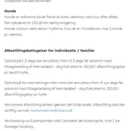
Soveposer må ikke anvendes.
Hunde
Hunde er velkomne på de fleste af vores værelser, men kun efter aftale.
Der opkræves kr. 150,00 for særlig rengøring.
Hunde må kun være alene i hytterne, hvis de er i hundebure. max 2 hunde
pr. værelse.
Afbestillingsbetingelser for individuelle / familier
Ophold på 1-2 dage kan annulleres frem til 3 dage før ankomst med
tilbagebetaling af hele beløbet - dog fratrukket kr. 150,00 i afbestillingsgebyr
pr. bestilt hytte.
Ophold på tre overnatninger eller mere kan annulleres frem til syv dage før
ankomst med tilbagebetaling af hele beløbet – dog fratrukket kr. 150,00 i
afbestillingsgebyr pr. hytte.
Ved senere afbestilling betaler gæsten det fulde beløb. Afbestilling skal ske
skriftlig via mail
maribohallerne@lolland.dk
Ved booking via 3 partsportaler skal I kontakte det bookingsite, hvor I har
foretaget booking.