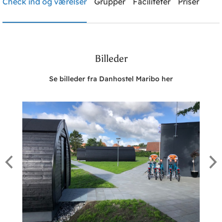
Check ind og værelser
Grupper
Faciliteter
Priser
Brug for hjælp? Ring
51791276
Billeder
Søg
Se billeder fra Danhostel Maribo her