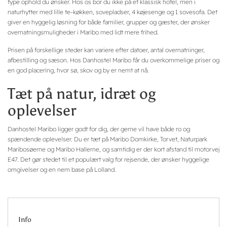
type ophold du ønsker. Hos os bor du ikke på et klassisk hotel, men i
naturhytter med lille te-køkken, sovepladser, 4 køjesenge og 1 sovesofa. Det
giver en hyggelig løsning for både familier, grupper og gæster, der ønsker
overnatningsmuligheder i Maribo med lidt mere frihed.
Prisen på forskellige steder kan variere efter datoer, antal overnatninger,
afbestilling og sæson. Hos Danhostel Maribo får du overkommelige priser og
en god placering, hvor sø, skov og by er nemt at nå.
Tæt på natur, idræt og
oplevelser
Danhostel Maribo ligger godt for dig, der gerne vil have både ro og
spændende oplevelser. Du er tæt på Maribo Domkirke, Torvet, Naturpark
Maribosøerne og Maribo Hallerne, og samtidig er der kort afstand til motorvej
E47. Det gør stedet til et populært valg for rejsende, der ønsker hyggelige
omgivelser og en nem base på Lolland.
Info