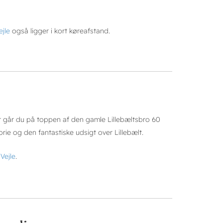
jle
også ligger i kort køreafstand.
er går du på toppen af den gamle Lillebæltsbro 60
ie og den fantastiske udsigt over Lillebælt.
Vejle
.