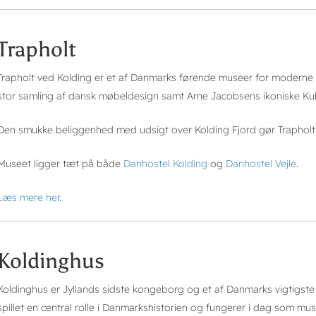
Trapholt
Trapholt ved Kolding er et af Danmarks førende museer for modern
stor samling af dansk møbeldesign samt Arne Jacobsens ikoniske K
Den smukke beliggenhed med udsigt over Kolding Fjord gør Trapholt ti
Museet ligger tæt på både
Danhostel Kolding
og
Danhostel Vejle
.
Læs mere her
.
Koldinghus
Koldinghus er Jyllands sidste kongeborg og et af Danmarks vigtigste
spillet en central rolle i Danmarkshistorien og fungerer i dag som mus