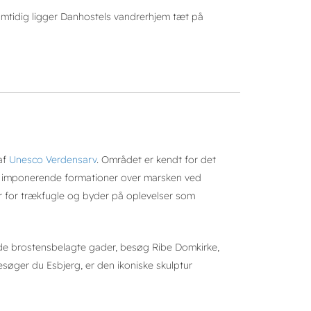
 Samtidig ligger Danhostels vandrerhjem tæt på
af
Unesco Verdensarv
. Området er kendt for det
r imponerende formationer over marsken ved
r for trækfugle og byder på oplevelser som
 de brostensbelagte gader, besøg Ribe Domkirke,
søger du Esbjerg, er den ikoniske skulptur