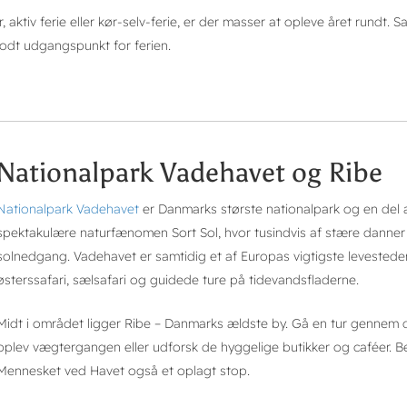
aktiv ferie eller kør-selv-ferie, er der masser at opleve året rundt.
godt udgangspunkt for ferien.
Nationalpark Vadehavet og Ribe
Nationalpark Vadehavet
er Danmarks største nationalpark og en del 
spektakulære naturfænomen Sort Sol, hvor tusindvis af stære danne
solnedgang. Vadehavet er samtidig et af Europas vigtigste levestede
østerssafari, sælsafari og guidede ture på tidevandsfladerne.
Midt i området ligger Ribe – Danmarks ældste by. Gå en tur gennem
oplev vægtergangen eller udforsk de hyggelige butikker og caféer. Be
Mennesket ved Havet også et oplagt stop.