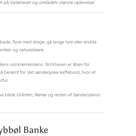
tæt på Vadehavet og områdets største oplevelser.
bade, flyve med drage, gå lange ture eller endda
milier og naturelskere.
iliens sommerresidens. Slotshaven er åben for
så berømt for det sønderjyske kaffebord, hvor et
ltur.
ve både Gråsten, Rømø og resten af Sønderjylland.
Dybbøl Banke