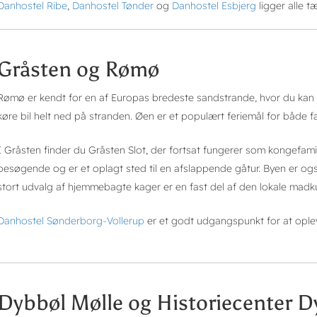
Danhostel Ribe
,
Danhostel Tønder
og
Danhostel Esbjerg
ligger alle 
Gråsten og Rømø
Rømø er kendt for en af Europas bredeste sandstrande, hvor du kan 
køre bil helt ned på stranden. Øen er et populært feriemål for både fa
I Gråsten finder du Gråsten Slot, der fortsat fungerer som kongefam
besøgende og er et oplagt sted til en afslappende gåtur. Byen er og
stort udvalg af hjemmebagte kager er en fast del af den lokale madku
Danhostel Sønderborg-Vollerup
er et godt udgangspunkt for at ople
Dybbøl Mølle og Historiecenter 