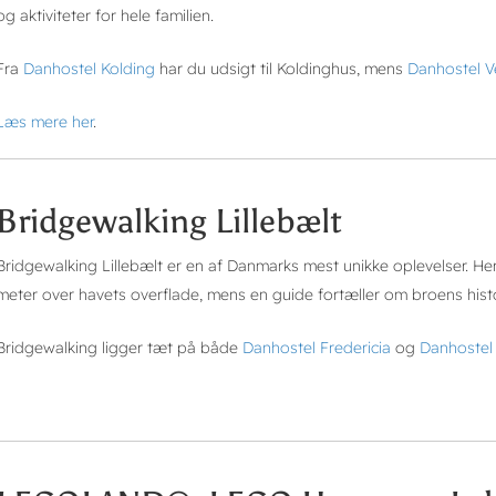
og aktiviteter for hele familien.
Fra
Danhostel Kolding
har du udsigt til Koldinghus, mens
Danhostel Ve
Læs mere her
.
Bridgewalking Lillebælt
Bridgewalking Lillebælt er en af Danmarks mest unikke oplevelser. H
meter over havets overflade, mens en guide fortæller om broens histor
Bridgewalking ligger tæt på både
Danhostel Fredericia
og
Danhostel 