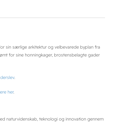
r sin særlige arkitektur og velbevarede byplan fra
rømt for sine honningkager, brostensbelagte gader
derslev
.
ere her
.
e med naturvidenskab, teknologi og innovation gennem