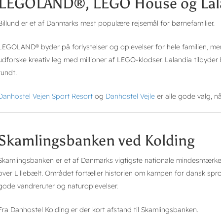
LEGOLAND®, LEGO House og Lal
Billund er et af Danmarks mest populære rejsemål for børnefamilier.
LEGOLAND® byder på forlystelser og oplevelser for hele familien, me
udforske kreativ leg med millioner af LEGO-klodser. Lalandia tilbyder
rundt.
Danhostel Vejen
Sport Resort
og
Danhostel Vejle
er alle gode valg, når
Skamlingsbanken ved Kolding
Skamlingsbanken er et af Danmarks vigtigste nationale mindesmærker
over Lillebælt. Området fortæller historien om kampen for dansk spro
gode vandreruter og naturoplevelser.
Fra Danhostel Kolding er der kort afstand til Skamlingsbanken.