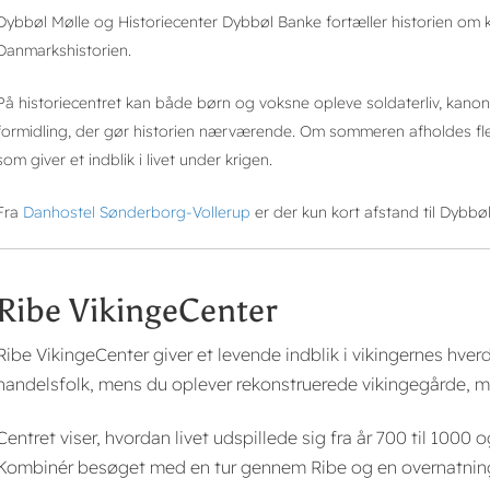
Dybbøl Mølle og Historiecenter Dybbøl Banke fortæller historien om 
Danmarkshistorien.
På historiecentret kan både børn og voksne opleve soldaterliv, kano
formidling, der gør historien nærværende. Om sommeren afholdes fle
som giver et indblik i livet under krigen.
Fra
Danhostel Sønderborg-Vollerup
er der kun kort afstand til Dybbøl
Ribe VikingeCenter
Ribe VikingeCenter giver et levende indblik i vikingernes hv
handelsfolk, mens du oplever rekonstruerede vikingegårde, ma
Centret viser, hvordan livet udspillede sig fra år 700 til 1000
Kombinér besøget med en tur gennem Ribe og en overnatni