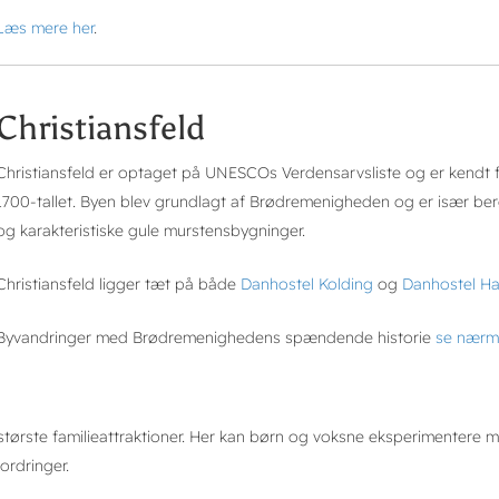
Læs mere her
.
Christiansfeld
Christiansfeld er optaget på UNESCOs Verdensarvsliste og er kendt fo
1700-tallet. Byen blev grundlagt af Brødremenigheden og er især be
og karakteristiske gule murstensbygninger.
Christiansfeld ligger tæt på både
Danhostel Kolding
og
Danhostel Ha
Byvandringer med Brødremenighedens spændende historie
se nærm
s største familieattraktioner. Her kan børn og voksne eksperimenter
ordringer.