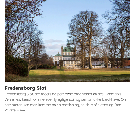
Fredensborg Slot
Fredensborg Slot, der med sine pompøse omgivelser kaldes Danmarks
Versailles, kendt for sine eventyragtige spir og den smukke barokhave. Om
sommeren kan man komme på en omvisning, se dele af slottet og Den
Private Have.