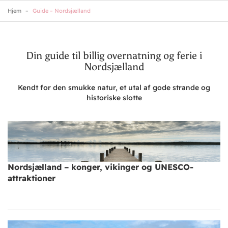
Skip
Hjem
Guide – Nordsjælland
to
main
content
Din guide til billig overnatning og ferie i
Nordsjælland
Kendt for den smukke natur, et utal af gode strande og
historiske slotte
Nordsjælland – konger, vikinger og UNESCO-
attraktioner