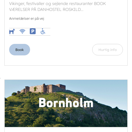
Vikinger, festivaller og sejlende restauranter BOOK
VÆRELSER PÅ DANHOSTEL ROSKILD...
Anmeldelser er på vej
Book
Hurtig info
.