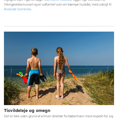
Vikingeskibsmusset og er udformet som en kæmpe husbåd, med udsigt til
Roskilde Domkirke
.
Tisvildeleje og omegn
Det er ikke uden grund at enhver direktør fra København med respekt for sig