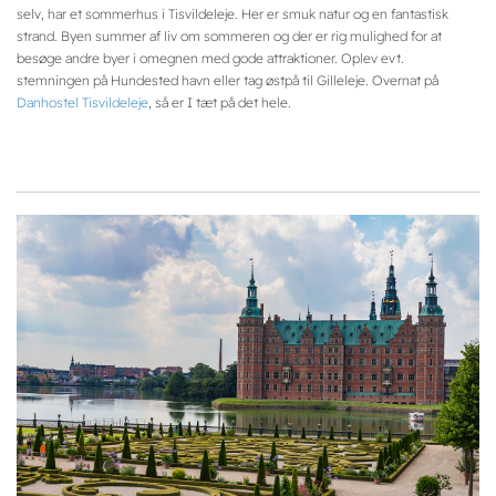
selv, har et sommerhus i Tisvildeleje. Her er smuk natur og en fantastisk
strand. Byen summer af liv om sommeren og der er rig mulighed for at
besøge andre byer i omegnen med gode attraktioner. Oplev evt.
stemningen på Hundested havn eller tag østpå til Gilleleje. Overnat på
Danhostel Tisvildeleje
, så er I tæt på det hele.