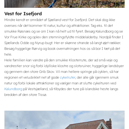
Vest for Isefjord
Mindre kendt er området af Sjælland vest for Isefjord. Det skal dog ikke
overses når det kommer til natur, kultur og attraktioner. Tag eks. til det
smukke Røsnæs og se om I kan nå helt ud til fyret. Besøg Kalundborg og se
Vor Frue Kirke og oplev den stemningsfyldte middelalderby. Nordpå finder I
Sjællands Odde og Nyrup bugt. Her er skønne strande så langt øjet rækker.
Besøg hyggelige Rørvig og book overnatningen hos os så bor I tæt på det
hele.
Hele familien kan vandre på den smukke Klosterrute, der ad små veje og
vandrestier snor sig forbi idylliske klostre og slotsruiner, hyggelige landsbyer
og gennem den store Grib Skov. Vil man hellere springe på cyklen, så har
regionen et veludviklet net af gode
cykelruter
, der alle går igennem smuk
natur og forbi lokale attraktioner og vælger man at slutte cykelturen ved
Kalundborg
på Vestsjælland, så tilbydes der ture på islandske heste langs
bredden af den store Tissø.