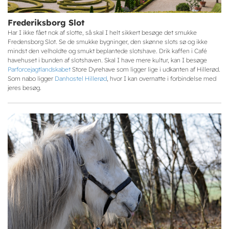
Frederiksborg Slot
Har I ikke fået nok af slotte, så skal I helt sikkert besøge det smukke
Fredensborg Slot. Se de smukke bygninger, den skønne slots sø og ikke
mindst den velholdte og smukt beplantede slotshave. Drik kaffen i Café
havehuset i bunden af slotshaven. Skal I have mere kultur, kan I besøge
Parforcejagtlandskabet
Store Dyrehave som ligger lige i udkanten af Hillerød.
Som nabo ligger
Danhostel Hillerød
, hvor I kan overnatte i forbindelse med
jeres besøg.