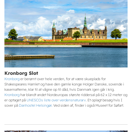
Kronborg Slot
Kronborg
er berømt over hele verden, for at være skueplads for
Shakespeares Hamlet og have den gamle konge Holger Danske, sovende i
kasematterne, klar til at vågne op til dåd, hvis Danmark igen går i krig.
Kronborg
har blandt andet Nordeuropas største riddersal på 62 x 12 meter og
er optaget på
UNESCOs liste over verdensnaturarv
. Et oplagt besøg hvis I
sover på
Danhostel Helsingør
. Ved siden af, finder i også Museet for Søfart.