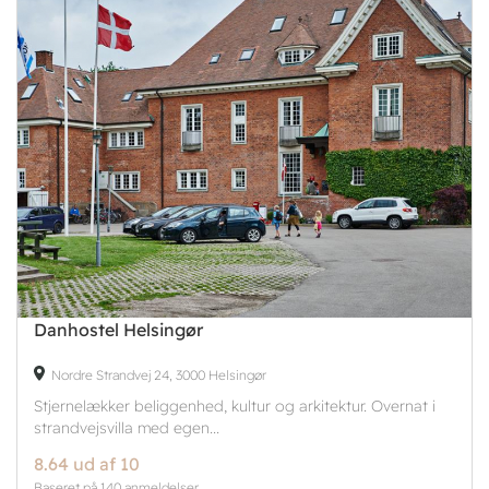
Danhostel Helsingør
Nordre Strandvej 24, 3000 Helsingør
Stjernelækker beliggenhed, kultur og arkitektur. Overnat i
strandvejsvilla med egen...
8.64 ud af 10
Baseret på 140 anmeldelser