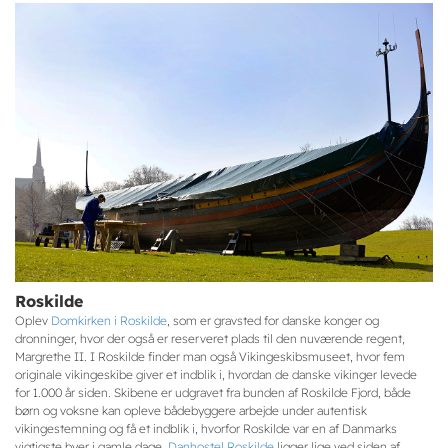
Roskilde
Oplev
Domkirken i Roskilde
, som er gravsted for danske konger og
dronninger, hvor der også er reserveret plads til den nuværende regent,
Margrethe II. I Roskilde finder man også Vikingeskibsmuseet, hvor fem
originale vikingeskibe giver et indblik i, hvordan de danske vikinger levede
for 1.000 år siden. Skibene er udgravet fra bunden af Roskilde Fjord, både
børn og voksne kan opleve bådebyggere arbejde under autentisk
vikingestemning og få et indblik i, hvorfor Roskilde var en af Danmarks
vigtigste byer i gamle dage.
Danhostel Roskilde
ligger lige ved siden af