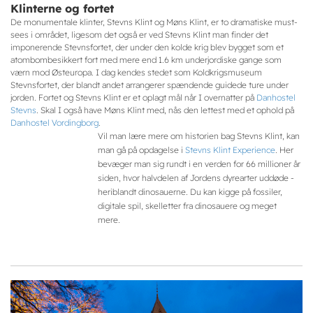
Klinterne og fortet
De monumentale klinter, Stevns Klint og Møns Klint, er to dramatiske must-
sees i området, ligesom det også er ved Stevns Klint man finder det
imponerende Stevnsfortet, der under den kolde krig blev bygget som et
atombombesikkert fort med mere end 1.6 km underjordiske gange som
værn mod Østeuropa. I dag kendes stedet som Koldkrigsmuseum
Stevnsfortet, der blandt andet arrangerer spændende guidede ture under
jorden. Fortet og Stevns Klint er et oplagt mål når I overnatter på
Danhostel
Stevns
. Skal I også have Møns Klint med, nås den lettest med et ophold på
Danhostel Vordingborg
.
Vil man lære mere om historien bag Stevns Klint, kan
man gå på opdagelse i
Stevns Klint Experience
. Her
bevæger man sig rundt i en verden for 66 millioner år
siden, hvor halvdelen af Jordens dyrearter uddøde -
heriblandt dinosauerne. Du kan kigge på fossiler,
digitale spil, skelletter fra dinosauere og meget
mere.