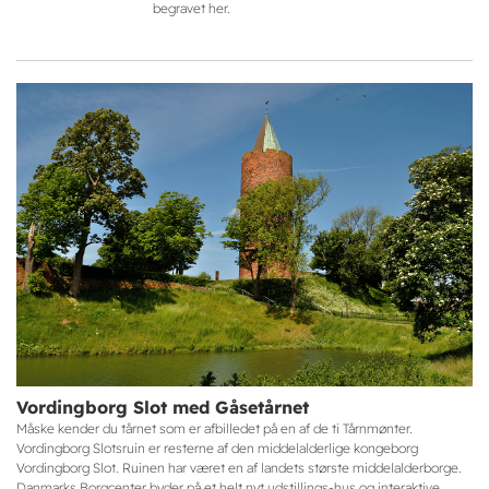
begravet her.
Vordingborg Slot med Gåsetårnet
Måske kender du tårnet som er afbilledet på en af de ti Tårnmønter.
Vordingborg Slotsruin er resterne af den middelalderlige kongeborg
Vordingborg Slot. Ruinen har været en af landets største middelalderborge.
Danmarks Borgcenter byder på et helt nyt udstillings-hus og interaktive