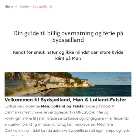
Skip
Hjem
Guide – Sydsjælland
to
main
content
Din guide til billig overnatning og ferie på
Sydsjælland
Kendt for smuk natur og ikke mindst den store hvide
klint på Møn
Velkommen til Sydsjælland, Møn & Lolland-Falster
Sydsjælland og øerne
Møn, Lolland og Falster
byder på nogle af
Danmarks mest unikke seværdigheder. Fra UNESCO-klinter og
koldkrigshistorie til safari, brede sandstrande og kongegrave – her finder du
en perfekt blanding af natur, kultur og familieoplevelser. Med flere
Danhostels i området kan du udforske Sydsjælland i dit eget tempo og nyde