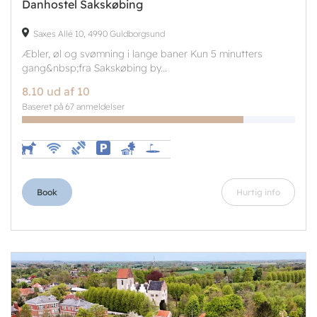
Danhostel Sakskøbing
Saxes Allé 10, 4990 Guldborgsund
Æbler, øl og svømning i lange baner Kun 5 minutters
gang&nbsp;fra Sakskøbing by...
8.10 ud af 10
Baseret på 67 anmeldelser
Book
Hurtig info