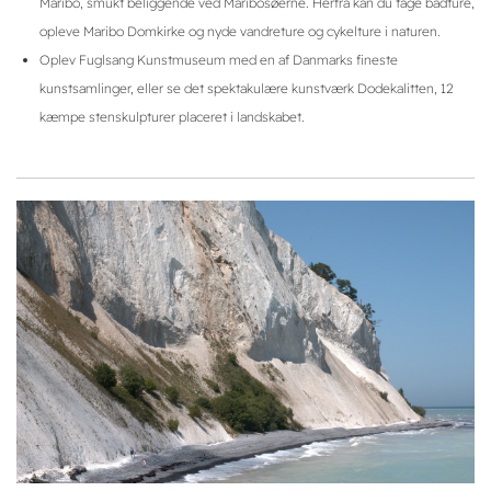
Maribo, smukt beliggende ved Maribosøerne. Herfra kan du tage bådture,
opleve Maribo Domkirke og nyde vandreture og cykelture i naturen.
Oplev Fuglsang Kunstmuseum med en af Danmarks fineste
kunstsamlinger, eller se det spektakulære kunstværk Dodekalitten, 12
kæmpe stenskulpturer placeret i landskabet.