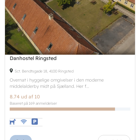
Danhostel Ringsted
Sct. Bendtsgade 18, 4100 Ringsted
Overnat i hyggelige omgivelser i den moderne
middelalderby midt på Sjælland. Her f...
8.74 ud af 10
Baseret på 169 anmeldelser