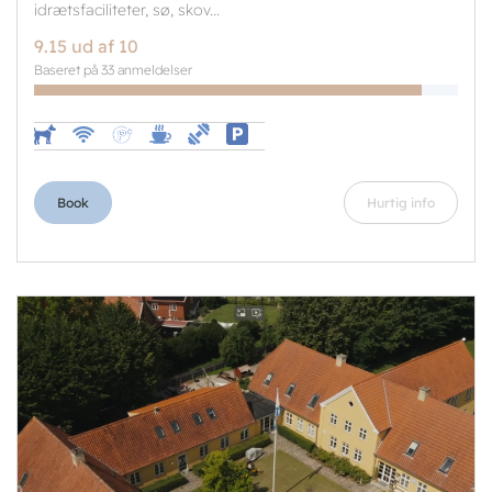
idrætsfaciliteter, sø, skov...
9.15 ud af 10
Baseret på 33 anmeldelser
Book
Hurtig info