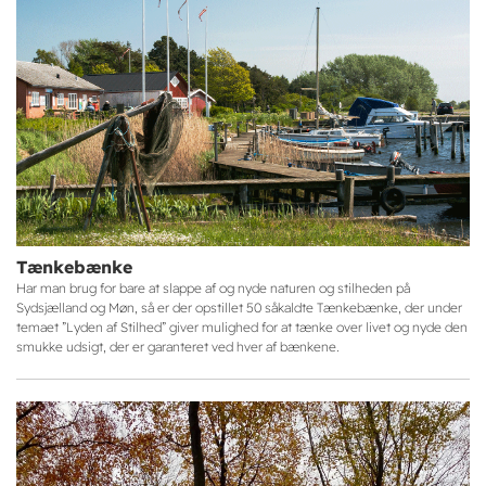
Tænkebænke
Har man brug for bare at slappe af og nyde naturen og stilheden på
Sydsjælland og Møn, så er der opstillet 50 såkaldte Tænkebænke, der under
temaet ”Lyden af Stilhed” giver mulighed for at tænke over livet og nyde den
smukke udsigt, der er garanteret ved hver af bænkene.