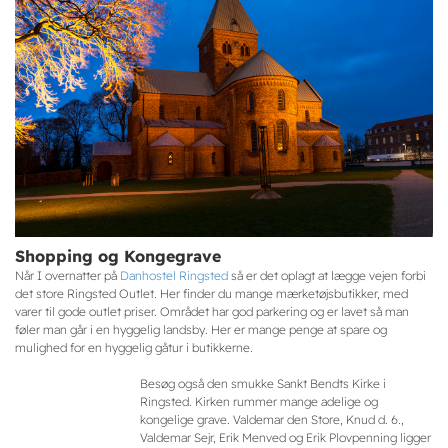
Shopping og Kongegrave
Når I overnatter på
Danhostel Ringsted
så er det oplagt at lægge vejen forbi
det store Ringsted Outlet. Her finder du mange mærketøjsbutikker, med
varer til gode outlet priser. Området har god parkering og er lavet så man
føler man går i en hyggelig landsby. Her er mange penge at spare og
mulighed for en hyggelig gåtur i butikkerne.
Besøg også den smukke Sankt Bendts Kirke i
Ringsted. Kirken rummer mange adelige og
kongelige grave. Valdemar den Store, Knud d. 6.,
Valdemar Sejr, Erik Menved og Erik Plovpenning ligger