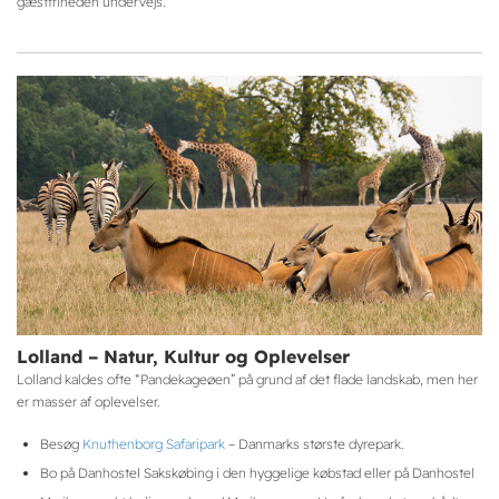
gæstfriheden undervejs.
Lolland – Natur, Kultur og Oplevelser
Lolland kaldes ofte “Pandekageøen” på grund af det flade landskab, men her
er masser af oplevelser.
Besøg
Knuthenborg Safaripark
– Danmarks største dyrepark.
Bo på Danhostel Sakskøbing i den hyggelige købstad eller på Danhostel