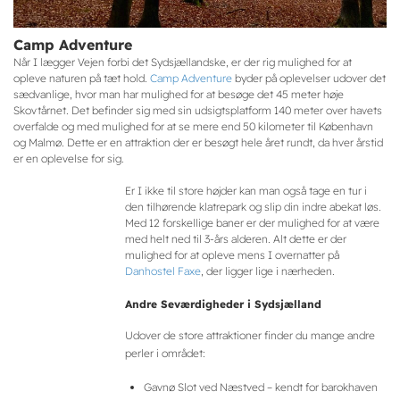
Camp Adventure
Når I lægger Vejen forbi det Sydsjællandske, er der rig mulighed for at
opleve naturen på tæt hold.
Camp Adventure
byder på oplevelser udover det
sædvanlige, hvor man har mulighed for at besøge det 45 meter høje
Skovtårnet. Det befinder sig med sin udsigtsplatform 140 meter over havets
overfalde og med mulighed for at se mere end 50 kilometer til København
og Malmø. Dette er en attraktion der er besøgt hele året rundt, da hver årstid
er en oplevelse for sig.
Er I ikke til store højder kan man også tage en tur i
den tilhørende klatrepark og slip din indre abekat løs.
Med 12 forskellige baner er der mulighed for at være
med helt ned til 3-års alderen. Alt dette er der
mulighed for at opleve mens I overnatter på
Danhostel Faxe
, der ligger lige i nærheden.
Andre Seværdigheder i Sydsjælland
Udover de store attraktioner finder du mange andre
perler i området:
Gavnø Slot ved Næstved – kendt for barokhaven