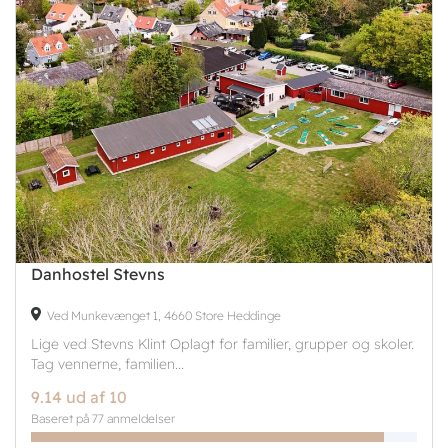
Danhostel Stevns
Ved Munkevænget 1, 4660 Store Heddinge
Lige ved Stevns Klint Oplagt for familier, grupper og skoler.
Tag vennerne, familien...
9.14 ud af 10
Baseret på 77 anmeldelser