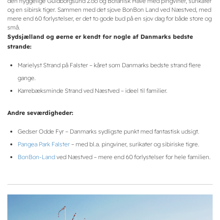
den hyggelige Guldborgsund Zoo og Botanisk Have med pingviner, surikater
og en sibirsk tiger. Sammen med det sjove BonBon Land ved Næstved, med
mere end 60 forlystelser, er det to gode bud på en sjov dag for både store og
små.
Sydsjælland og øerne er kendt for nogle af Danmarks bedste
strande:
Marielyst Strand på Falster – kåret som Danmarks bedste strand flere
gange.
Karrebæksminde Strand ved Næstved – ideel til familier.
Andre seværdigheder:
Gedser Odde Fyr – Danmarks sydligste punkt med fantastisk udsigt.
Pangea Park Falster
– med bl.a. pingviner, surikater og sibiriske tigre.
BonBon-Land
ved Næstved – mere end 60 forlystelser for hele familien.